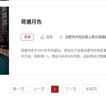
万平方，共拥有4栋高层住宅、1栋小高层住宅、1栋公寓
合肥站前片区高端精品住宅项目，树立合肥人家居新标杆。项
售罄。七里香榭位于合肥城市门户新站区的核心地，火车站
站、旅游汽车站、新亚汽车站等交通站点环伺左右，形成
荷塘月色
邻合肥最为成熟的元一商圈和素有“安徽服装第一街”的站
了元一时代广场、沃尔玛、家乐福等大型商业场所，希尔
大的社交场所，环球影城、金仕宝健身、阿波罗KTV等娱
售罄
住宅
合肥市庐阳区颖上路与固镇
活，学校、幼儿园、医院、银行等生活配套设施一应俱全
的享受城市中央繁华便捷的生活。七里香榭秉承营造舒适
荷塘月色于2005年开发建设。项目位于安徽合肥市庐阳区蒙城
名设计团队——澳大利亚柏涛担纲项目的规划设计，从人
平方米，容积率1.5。项目2006年9月开盘，目前项目已售磬.
出发，精心设计出台地园林建筑群，为居者营造出高私密
住感受。
。该项目由国际大师柏涛倾情打造，采用国际先进居住理
的名义完美结合。3.5万平米中庭水景园林，五大景观组团贯
率，全城首创三阳台设计，大凸窗、转角凸窗全明健康户型
第一页
上一页
1
下一页
末尾页
给业主带来前所未有的舒适和超值享受，掀起北区人居新