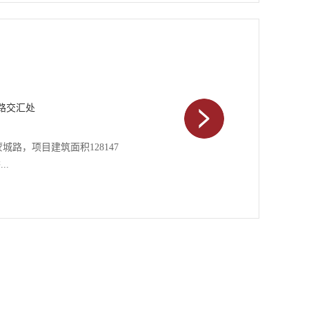
组成及社区配套商业，意在打造
目于2010年6月开盘，现已
、轻轨1号线始发站、客运总
合肥对外交通的枢纽地带。紧
前路服装专业市场，周边云集
顿、最高台、同庆楼等形成强
乐休闲设施演绎精彩的都市生
路交汇处
，让未来居住的业主们零距离
人居标准的理念，聘请国际知
路，项目建筑面积128147
文关怀和打造地标建筑的角度
..
性、高舒适度、视野开阔的居
念，将建筑和规划以生态超前
穿，缔造48.6%的超高绿化
，及复式厅高6米等经典户型
风尚。