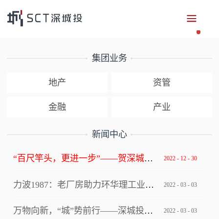
集团业务
地产
资管
金融
产业
新闻中心
“百尺竿头，更进一步”——贺深城投集团获评深圳市总部企业
2022
-
12
-
30
力波1987：老厂房助力环华理工业设计创新中心写入上海市级文件！
2022
-
03
-
03
万物向新，“城”势前行——深城投集团“逐梦四十年”2022年年会
2022
-
03
-
03