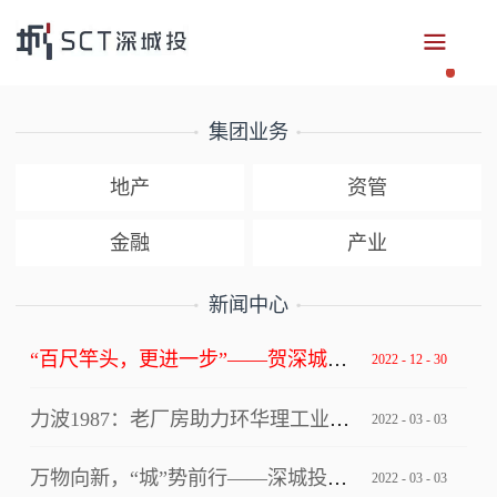
集团业务
地产
资管
金融
产业
新闻中心
“百尺竿头，更进一步”——贺深城投集团获评深圳市总部企业
2022
-
12
-
30
力波1987：老厂房助力环华理工业设计创新中心写入上海市级文件！
2022
-
03
-
03
万物向新，“城”势前行——深城投集团“逐梦四十年”2022年年会
2022
-
03
-
03