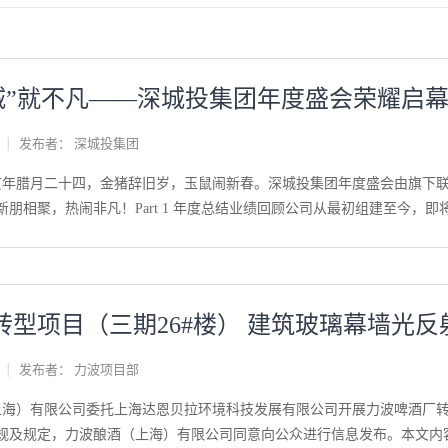
“城”就不凡——深城投集团年度盛会荣耀启
发布者：
深城投集团
，己亥年腊月二十四，金猪辞旧岁，玉鼠闹新春。深城投集团年度盛会由旗下
朋相聚，热闹非凡！Part 1 年度总结业绩回顾公司从最初组建至今，即将
而积极的态度，总结过往，勾勒序章。回顾过去，他们如数家珍、业绩斐然
满，靓丽的各种数据更是他们对公司交出的最好答卷。2019年是集团组
转型项目（三期26#楼） 建筑玻璃幕墙光
作战的优势。项目中心持续热销，运营中心业绩有突破，产品中心匠心打
成公司年初经营目标，具体业绩不一而足。在全体员工的努力下，股东实
发布者：
力波项目部
人振奋。2020年，各中心将进一步探索并催生内部的化学反应，不同项
，“子品牌”力争“走出去”；从资金管理、资产配置到资本运作都更加合
上海）有限公司委托上海达恩贝拉环境科技发展有限公司开展力波啤酒厂转
眼神表明来年的目标都会逐一实现，为集团下一个十年奠定良好的开局。签
规及规定，力波酿酒（上海）有限公司同意向公众进行信息发布。本文内容为