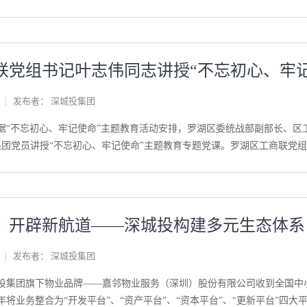
书，本次签约采用IPAD投屏的形式，实时投放签字画面，各位领导的“个
令状”。优秀表彰集团高管为吴志斌、罗宇红、杨斯进等40位优秀员工、1
破奖的IPO工作小组颁发了奖杯、荣誉证书、锦旗和奖金；吴志斌、周伟才
公众、专家等各方面意见的基础上，进一步修改完善。2、建设项目概要项
目位于上海市闵行区梅陇镇N10-16地块内，东临虹梅南路及中环路（高
联党组书记叶志伟同志讲授“不忘初心、牢
业办公楼，建筑外立面设计玻璃幕墙，幕墙所在建筑最大高度为79.35m。本项
7.36平方米，其中地上建筑面积27290.94平方米，地下建筑面积1048
发布者：
深城投集团
查阅期限：自本次发布日起10个工作日内4、建设单位概要建设单位名称
环球创意中心-T3-709建设单位联系人：王工建设单位联系方式：021-64
日，根据“不忘初心、牢记使命”主题教育活动安排，罗湖区委统战部副部长
2）证书编号：国环评证甲字第1816号（3）地址：浦东新区陆家嘴软件园峨
团党员讲授“不忘初心、牢记使命”主题教育专题党课。罗湖区工商联党组成
pp@126.com6、光反射影响分析主要工作程序和内容工作程序：（1）
（3）技术咨询机构编制玻璃幕墙光反射影响分析报告（4）技术咨询机
范开展建筑玻璃幕墙光反射影响论证工...
联及爱迪尔、金雅福、吉盟珠宝等三家市级党建示范企业的党员代表亦到场
再出发”三个方面，结合自己的学习体会和工作经历讲述了对“不忘初心、牢
，开辟新航道——深城投构建多元生态体系
”的重要讲话，强调要从马克思主义理论源头上进行理解，要把握三个关键词
查找不足”的问题，叶书记检视初心、深刻内省，提出自身仍存在没有很好
发布者：
深城投集团
学习、立足职能、振奋精神，力图在本职工作岗位上再上新台阶、再创新辉
示范区”的转型，离不开继续坚守中国特色社会主义发展方向；离不开以
，深城投集团旗下物业品牌——嘉邻物业服务（深圳）股份有限公司收到全国
书记结合自己的调研成果提出了在建设粤港澳大湾区背景下的“罗湖方案”—
近年将业务整合为“开发平台”、“资产平台”、“资本平台”、“更新平台”四大平