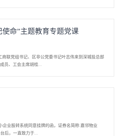
性签名”在高光时刻精彩亮相，或行云流水，或苍劲有力，立
位优秀学员、华南公司、华东公司、嘉邻物业公司等7个优
、江许敏三位获奖者发表获奖感言。新春致辞2...
目名称：力波啤酒厂转型项目（三期26#楼）项目性质：
架），西至梅陇港，南至北潮港，北至益梅路。建设内容：
记使命”主题教育专题党课
目地下2层，地上17层，总用地面积13365.17平方
6.42平方米。3、玻璃幕墙光反射影响分析文件（1）分析报告
：力波酿酒（上海）有限公司建设单位地址：上海市闵行区
9736385、技术咨询单位概要（1）名称：上海达恩贝拉环
、区工商联党组书记、区非公党委书记叶志伟来到深城投总部
山路91弄101号5号楼201室（4）联系人：周工（5）
员、工会主席胡桂...
建设单位委托有资质的技术咨询机构（2）技术咨询机构进行现场
构进行网上公示和公众意见调查工作内容：根据《上海市环
听讲。叶书记从“初心和使命”、“中国特色社会主义先
记使命”的理解。叶书记首先系统性地回顾了习近平关于
“人民”、“民族”、“谋”，深刻领会初心和使命的时代
地发挥工商联的统战性、经济性、民间性作用等问题，并
煌。随后，叶书记强调深圳要完成从“经济特区”到“中
改革促开放；离不开全体党员继续发扬敢闯敢试、敢为人
中小企业股转系统同意挂牌的函，证券名简称:嘉邻物业
—要将罗湖区打造成 “高端消费”核心地带。通过升级蔡
台后，一直致力于...