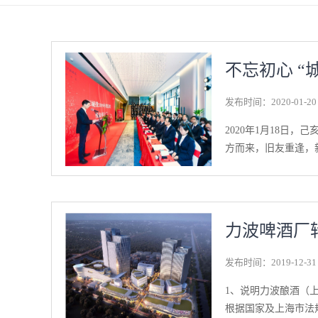
不忘初心 
发布时间：
2020
-
01
-
20
2020年1月18日
方而来，旧友重逢，新
五大中心都用最审慎
是图文并茂、干货满
力波啤酒厂
各中心都展现出集中
制度与流程，出色完
发布时间：
2019
-
12
-
31
获项目激励大奖，令
灵动；运营形成合力
1、说明力波酿酒（
心主任汇报时坚定的
根据国家及上海市法