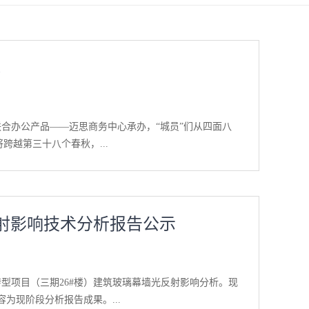
幕
联合办公产品——迈思商务中心承办，“城员”们从四面八
跨越第三十八个春秋，...
；展望未来，他们深思熟虑、踌躇满志。每一张PPT都
织架构中心化变革后第一个完整年度。通过这一年的实践，
反射影响技术分析报告公示
造项目品质，投融中心实现资本市场对接，审监中心规范
现丰厚回报，长效激励团队备受鼓舞，也在年终让员工收
目之间资源联动、各取所长。产品规划和设计把控更加敏捷
理且高效；公司治理各个环节都更加规范且深入人心。各中
型项目（三期26#楼）建筑玻璃幕墙光反射影响分析。现
约仪式来自16个部门/单位的负责人与集团领导签署了
现阶段分析报告成果。...