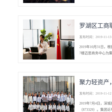
2020年度经营责任
下了坚定不移的“军
秀团队、获得业务突
下一阶段，将在听取
新建建设地点：本项
罗湖区工商
本项目为一栋17层商
米，总建筑面积3777
发布时间：
2019
-
11
-
13
简本：见链接（2）
闵虹路166栋中庚集团
2019年10月31
境科技发展有限公司（
7楼迈思商务中心为集
联系方式：debl_
踏勘和环境现状调查
境保护局关于进一步规
英同志，罗湖区工商
行示范区”、“罗湖
聚力轻资产
“不忘初心、牢记使命
意蕴。围绕“对照检
发布时间：
2019
-
11
-
12
提出改进方法：加强
国特色社会主义先行
2019年7月4日
先的精神。最后，叶
（873329）。集团