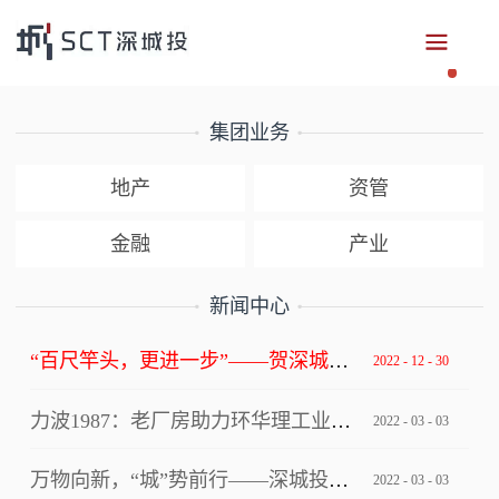
集团业务
地产
资管
金融
产业
新闻中心
“百尺竿头，更进一步”——贺深城投集团获评深圳市总部企业
2022
-
12
-
30
力波1987：老厂房助力环华理工业设计创新中心写入上海市级文件！
2022
-
03
-
03
万物向新，“城”势前行——深城投集团“逐梦四十年”2022年年会
2022
-
03
-
03