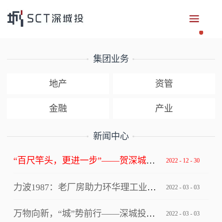
集团业务
地产
资管
金融
产业
新闻中心
“百尺竿头，更进一步”——贺深城投集团获评深圳市总部企业
2022
-
12
-
30
力波1987：老厂房助力环华理工业设计创新中心写入上海市级文件！
2022
-
03
-
03
万物向新，“城”势前行——深城投集团“逐梦四十年”2022年年会
2022
-
03
-
03