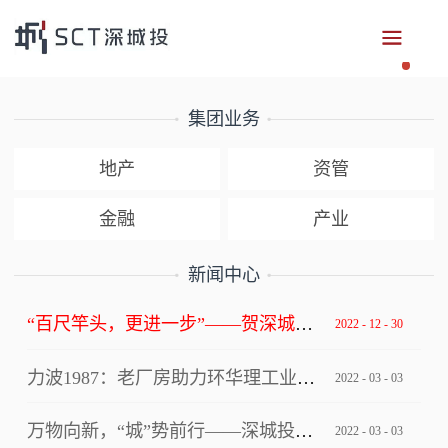
集团业务
地产
资管
金融
产业
新闻中心
“百尺竿头，更进一步”——贺深城投集团获评深圳市总部企业
2022
-
12
-
30
力波1987：老厂房助力环华理工业设计创新中心写入上海市级文件！
2022
-
03
-
03
万物向新，“城”势前行——深城投集团“逐梦四十年”2022年年会
2022
-
03
-
03