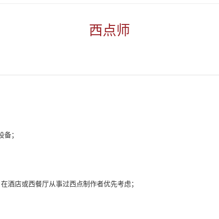
西点师
；
设备；
，在酒店或西餐厅从事过西点制作者优先考虑；