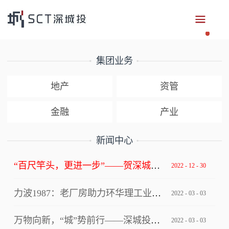
集团业务
地产
资管
金融
产业
新闻中心
“百尺竿头，更进一步”——贺深城投集团获评深圳市总部企业
2022
-
12
-
30
力波1987：老厂房助力环华理工业设计创新中心写入上海市级文件！
2022
-
03
-
03
万物向新，“城”势前行——深城投集团“逐梦四十年”2022年年会
2022
-
03
-
03