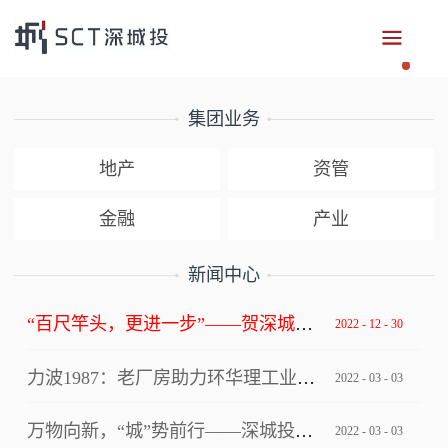
集团业务
地产
资管
金融
产业
新闻中心
“百尺竿头，更进一步”——贺深城投集团获评深圳市总部企业
2022
-
12
-
30
力波1987：老厂房助力环华理工业设计创新中心写入上海市级文件！
2022
-
03
-
03
万物向新，“城”势前行——深城投集团“逐梦四十年”2022年年会
2022
-
03
-
03