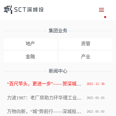
集团业务
地产
资管
金融
产业
新闻中心
“百尺竿头，更进一步”——贺深城投集团获评深圳市总部企业
2022
-
12
-
30
力波1987：老厂房助力环华理工业设计创新中心写入上海市级文件！
2022
-
03
-
03
万物向新，“城”势前行——深城投集团“逐梦四十年”2022年年会
2022
-
03
-
03