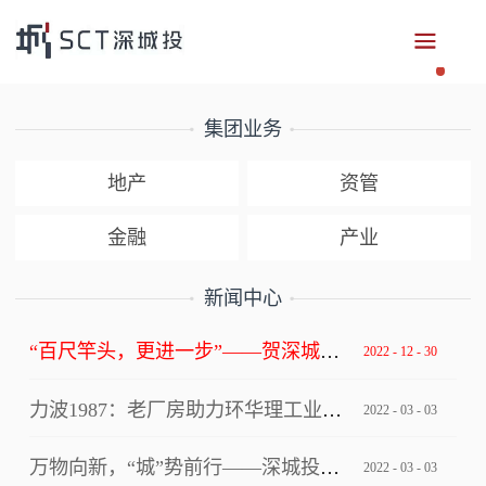
集团业务
地产
资管
金融
产业
新闻中心
“百尺竿头，更进一步”——贺深城投集团获评深圳市总部企业
2022
-
12
-
30
力波1987：老厂房助力环华理工业设计创新中心写入上海市级文件！
2022
-
03
-
03
万物向新，“城”势前行——深城投集团“逐梦四十年”2022年年会
2022
-
03
-
03