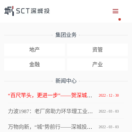
集团业务
地产
资管
金融
产业
新闻中心
“百尺竿头，更进一步”——贺深城投集团获评深圳市总部企业
2022
-
12
-
30
力波1987：老厂房助力环华理工业设计创新中心写入上海市级文件！
2022
-
03
-
03
万物向新，“城”势前行——深城投集团“逐梦四十年”2022年年会
2022
-
03
-
03