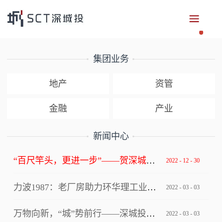
集团业务
地产
资管
金融
产业
新闻中心
“百尺竿头，更进一步”——贺深城投集团获评深圳市总部企业
2022
-
12
-
30
力波1987：老厂房助力环华理工业设计创新中心写入上海市级文件！
2022
-
03
-
03
万物向新，“城”势前行——深城投集团“逐梦四十年”2022年年会
2022
-
03
-
03