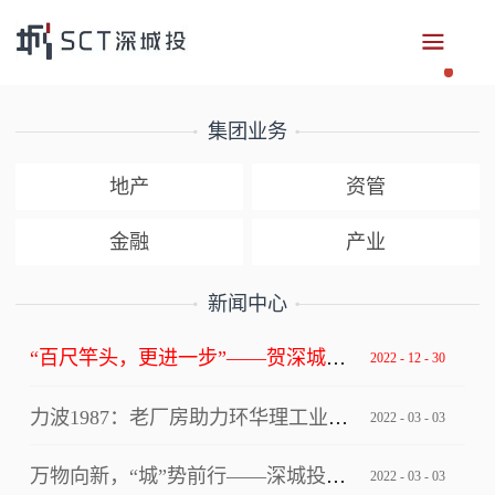
集团业务
地产
资管
金融
产业
新闻中心
“百尺竿头，更进一步”——贺深城投集团获评深圳市总部企业
2022
-
12
-
30
力波1987：老厂房助力环华理工业设计创新中心写入上海市级文件！
2022
-
03
-
03
万物向新，“城”势前行——深城投集团“逐梦四十年”2022年年会
2022
-
03
-
03