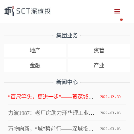
集团业务
地产
资管
金融
产业
新闻中心
“百尺竿头，更进一步”——贺深城投集团获评深圳市总部企业
2022
-
12
-
30
力波1987：老厂房助力环华理工业设计创新中心写入上海市级文件！
2022
-
03
-
03
万物向新，“城”势前行——深城投集团“逐梦四十年”2022年年会
2022
-
03
-
03